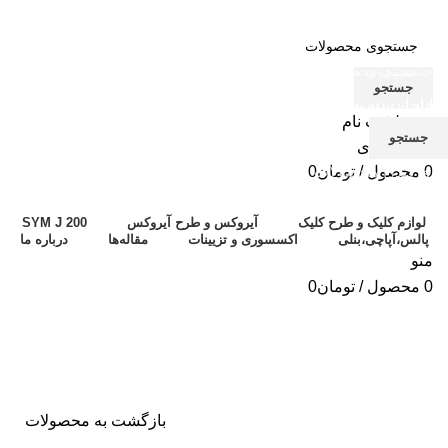
جستجو
انتخاب دسته بندی
انتخاب دسته بندی
ورود / ثبت نام
جستجو
جستجو
علاقه مندی
0
محصول
/
تومان
0
برای دیدن محصولات که دنبال آن هستید تایپ کنید.
لوازم کلیک و طرح کلیک
آیروکس و طرح آیروکس
SYM J 200
پالس،آپاچی،بنلی
اکسسوری و تزیینات
مقاله‌ها
درباره‌ ما
منو
0
محصول
/
تومان
0
-15%
بزرگنمایی تصویر
بازگشت به محصولات