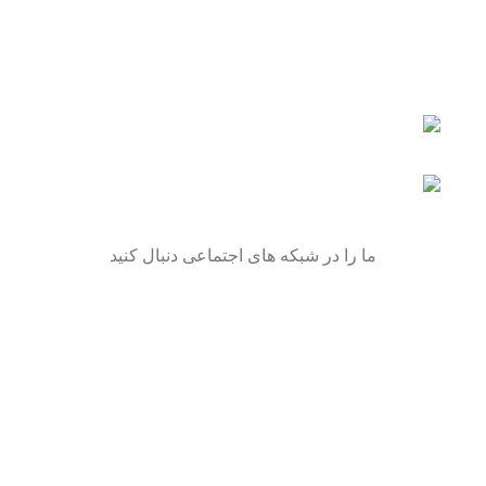
تهران - میدان گمرک - پاساژبهمن - طبقه اول
پلاک 222 - اکسس موتور
تلفن: 09106297377
ما را در شبکه های اجتماعی دنبال کنید
Recent Posts
بهترین روغن موتورسیکلت
(برای موتورم چه روغنی
استفاده کنم؟)
17 مهر 1402
بدون دیدگاه
روش صحیح آب بندی موتورسیکلت