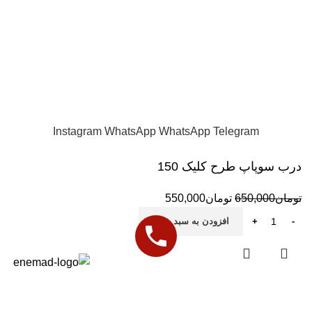
17 مهر 1402
بدون دیدگاه
است.
تمامی حقوق این سایت متعلق به Accessmotor
واردات مستقیم و پخش عمده و تک لوازم یدکی و اکسسوری
موتورهای اسکوتری
Instagram
WhatsApp
WhatsApp
Telegram
درب سوپاپ طرح کلیک 150
تومان
650,000
تومان
550,000
افزودن به سبد خرید