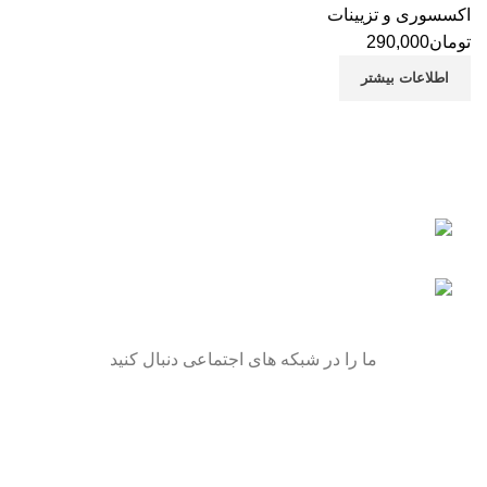
اکسسوری و تزیینات
تومان
290,000
اطلاعات بیشتر
تهران - میدان گمرک - پاساژبهمن - طبقه اول
پلاک 222 - اکسس موتور
تلفن: 09106297377
ما را در شبکه های اجتماعی دنبال کنید
Recent Posts
بهترین روغن موتورسیکلت
(برای موتورم چه روغنی