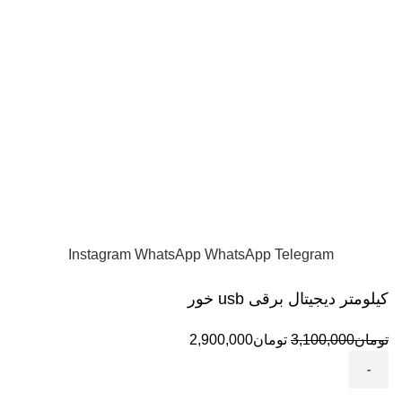
استفاده کنم؟)
17 مهر 1402
بدون دیدگاه
روش صحیح آب بندی موتورسیکلت
17 مهر 1402
بدون دیدگاه
است.
تمامی حقوق این سایت متعلق به Accessmotor
واردات مستقیم و پخش عمده و تک لوازم یدکی و اکسسوری
موتورهای اسکوتری
Instagram
WhatsApp
WhatsApp
Telegram
کیلومتر دیجیتال برقی usb خور
تومان
3,100,000
تومان
2,900,000