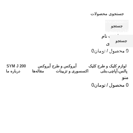
جستجو
انتخاب دسته بندی
انتخاب دسته بندی
ورود / ثبت نام
جستجو
جستجو
علاقه مندی
0
محصول
/
تومان
0
برای دیدن محصولات که دنبال آن هستید تایپ کنید.
لوازم کلیک و طرح کلیک
آیروکس و طرح آیروکس
SYM J 200
پالس،آپاچی،بنلی
اکسسوری و تزیینات
مقاله‌ها
درباره‌ ما
منو
0
محصول
/
تومان
0
-6%
بزرگنمایی تصویر