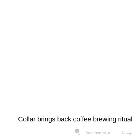
FURNITURE
Collar brings back coffee brewing ritual
0
توسط
Accessmotor