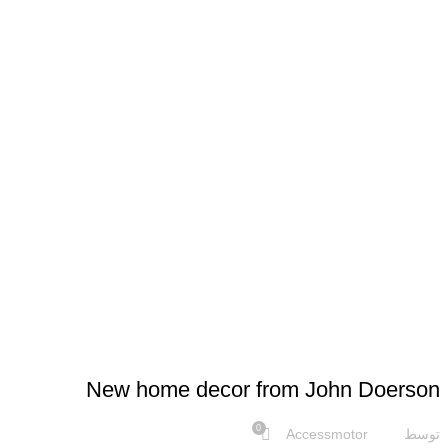
DECORATION
New home decor from John Doerson
0
توسط
Accessmotor