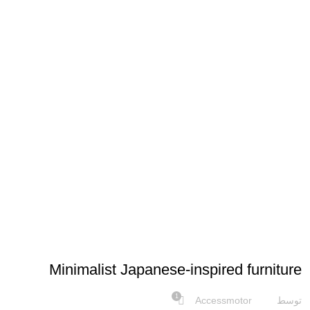
INSPIRATION
Minimalist Japanese-inspired furniture
1
توسط
Accessmotor