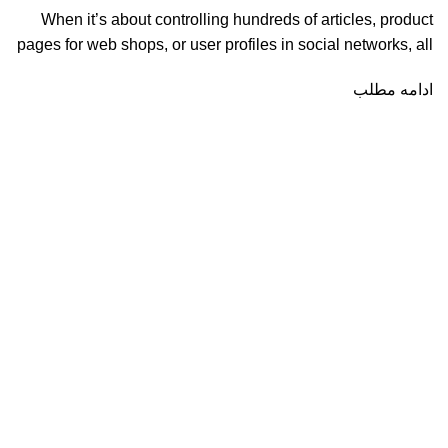
When it’s about controlling hundreds of articles, product
pages for web shops, or user profiles in social networks, all
ادامه مطلب
تهران - میدان گمرک - پاساژبهمن - طبقه اول پلاک 222 - اکسس موتور
تلفن: 09106297377
Recent Posts
بهترین روغن موتورسیکلت (برای موتورم چه روغنی اس
17 مهر 1402
بدون دیدگاه