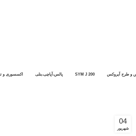
 و طرح آیروکس
SYM J 200
پالس،آپاچی،بنلی
اکسسوری و تز
04
شهریور