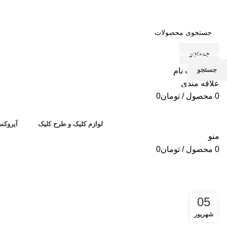
انتخاب دسته بندی
انتخاب دسته بندی
جستجو
جستجو
جستجو
ورود / ثبت نام
علاقه مندی
برای دیدن محصولات که دنبال آن هستید تایپ کنید.
0
محصول
/
تومان
0
لوازم کلیک و طرح کلیک
آیروکس
منو
0
محصول
/
تومان
0
بایگانی برچسب ها: Chair
05
شهریور