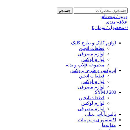
جستجو
ورود / ثبت نام
علاقه مندی
0
محصول
/
تومان
0
لوازم کلیک و طرح کلیک
قطعات انجین
لوازم مصرفی
لوازم لوکس
مجموعه فلاپ و بدنه
آیروکس و طرح آیروکس
قطعات انجین
لوازم لوکس
لوازم مصرفی
SYM J 200
قطعات انجین
لوازم لوکس
لوازم مصرفی
پالس،آپاچی،بنلی
اکسسوری و تزیینات
مقاله‌ها