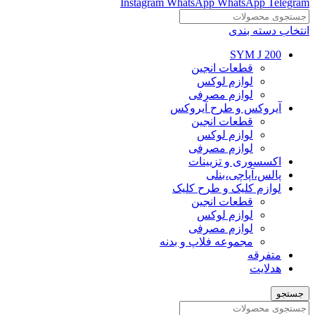
Instagram
WhatsApp
WhatsApp
Telegram
انتخاب دسته بندی
SYM J 200
قطعات انجین
لوازم لوکس
لوازم مصرفی
آیروکس و طرح آیروکس
قطعات انجین
لوازم لوکس
لوازم مصرفی
اکسسوری و تزیینات
پالس،آپاچی،بنلی
لوازم کلیک و طرح کلیک
قطعات انجین
لوازم لوکس
لوازم مصرفی
مجموعه فلاپ و بدنه
متفرقه
هدلایت
جستجو