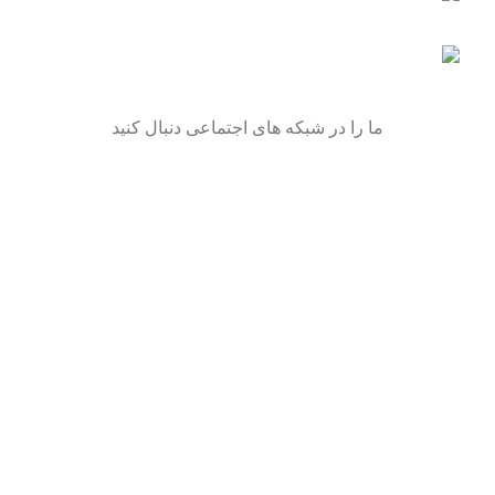
پلاک 222 - اکسس موتور
تلفن: 09106297377
ما را در شبکه های اجتماعی دنبال کنید
Recent Posts
بهترین روغن موتورسیکلت
(برای موتورم چه روغنی
استفاده کنم؟)
17 مهر 1402
بدون دیدگاه
روش صحیح آب بندی موتورسیکلت
17 مهر 1402
بدون دیدگاه
است.
تمامی حقوق این سایت متعلق به Accessmotor