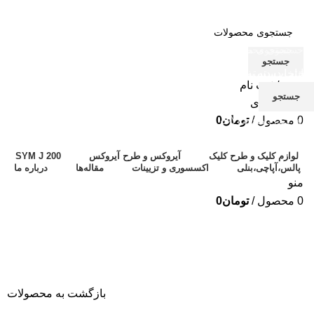
جستجو
انتخاب دسته بندی
انتخاب دسته بندی
ورود / ثبت نام
جستجو
جستجو
علاقه مندی
0
محصول
/
تومان
0
برای دیدن محصولات که دنبال آن هستید تایپ کنید.
لوازم کلیک و طرح کلیک
آیروکس و طرح آیروکس
SYM J 200
پالس،آپاچی،بنلی
اکسسوری و تزیینات
مقاله‌ها
درباره‌ ما
منو
0
محصول
/
تومان
0
اتمام موجودی
بزرگنمایی تصویر
بازگشت به محصولات