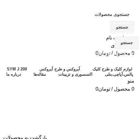
جستجو
انتخاب دسته بندی
انتخاب دسته بندی
ورود / ثبت نام
جستجو
جستجو
علاقه مندی
0
محصول
/
تومان
0
برای دیدن محصولات که دنبال آن هستید تایپ کنید.
لوازم کلیک و طرح کلیک
آیروکس و طرح آیروکس
SYM J 200
پالس،آپاچی،بنلی
اکسسوری و تزیینات
مقاله‌ها
درباره‌ ما
منو
0
محصول
/
تومان
0
-18%
بزرگنمایی تصویر
بازگشت به محصولات