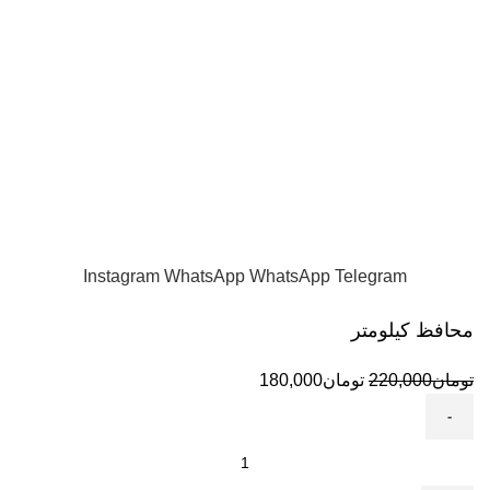
17 مهر 1402
بدون دیدگاه
روش صحیح آب بندی موتورسیکلت
17 مهر 1402
بدون دیدگاه
است.
تمامی حقوق این سایت متعلق به Accessmotor
واردات مستقیم و پخش عمده و تک لوازم یدکی و اکسسوری
موتورهای اسکوتری
Instagram
WhatsApp
WhatsApp
Telegram
محافظ کیلومتر
تومان
220,000
تومان
180,000