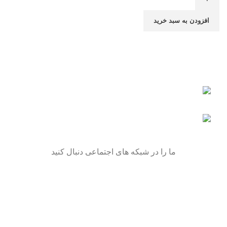
افزودن به سبد خرید
تهران - میدان گمرک - پاساژبهمن - طبقه اول
پلاک 222 - اکسس موتور
تلفن: 09106297377
ما را در شبکه های اجتماعی دنبال کنید
Recent Posts
بهترین روغن موتورسیکلت
(برای موتورم چه روغنی
استفاده کنم؟)